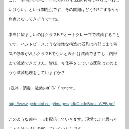
こと・手間がかかる・それらのｺｽﾄは医院もちでやらなければ
いけない。という問題点です。その問題はどうｸﾘｱにするかが
焦点となってきそうですね。
本当に望ましいのはクラスBのオートクレーブで滅菌すること
です。ハンドピースような複雑な構造の器具は内部にまで蒸
気の効果が及ぶクラスBでないと表面 は滅菌できても、内部
まで滅菌できません。皆様、今仕事をしている医院はどのよ
うな滅菌処理をしていますか？
↓洗浄・消毒・滅菌のｶﾞｲﾄﾞﾌﾞｯｸです。
http://www.gcdental.co.jp/images/pdf/GuideBook_WEB.pdf
このような歯科ﾆｭｰｽも配信していきます。現場でふと思った
ことを私なりに考察していくつもりです。