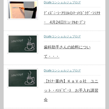
Dcafeコンシェルジュブログ
ﾃﾞｨｽﾞﾆｰｼｰｱﾘｴﾙのﾏｰﾒｲﾄﾞﾗｸﾞｰﾝｼｱﾀ
ｰ 4月24日ﾘﾆｭｰｱﾙｵｰﾌﾟﾝ
Dcafeコンシェルジュブログ
歯科助手さんの給料につい
て・・・
Dcafeコンシェルジュブログ
【ｾﾐﾅｰ案内】ＫａＶｏ社 ユニ
ット・ﾊﾝﾄﾞﾋﾟｰｽ お手入れ講習
会