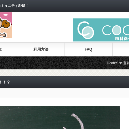
ミュニティSNS！
は
利用方法
FAQ
DcafeSNS登録数 80人
！！？