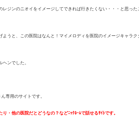
のレジンのニオイをイメージしてできれば行きたくない・・・と思った
げようと、この医院はなんと！マイメロディを医院のイメージキャラク
ルヘンでした。
手さん専用のサイトです。
たり・他の医院だとどうなの？などﾆｯｸﾈｰﾑで話せるｻｲﾄです。