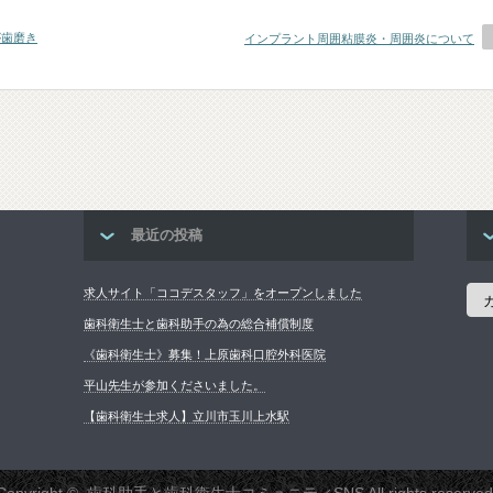
が歯磨き
インプラント周囲粘膜炎・周囲炎について
最近の投稿
カ
求人サイト「ココデスタッフ」をオープンしました
テ
ゴ
歯科衛生士と歯科助手の為の総合補償制度
リ
《歯科衛生士》募集！上原歯科口腔外科医院
ー
平山先生が参加くださいました。
【歯科衛生士求人】立川市玉川上水駅