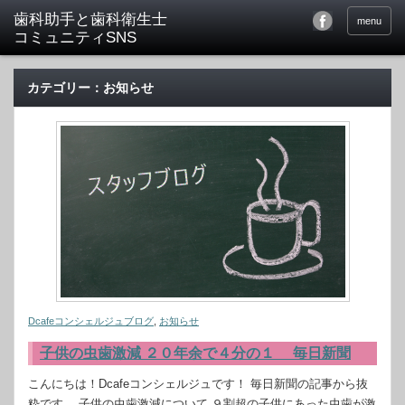
menu
カテゴリー：お知らせ
Dcafeコンシェルジュブログ
,
お知らせ
子供の虫歯激減 ２０年余で４分の１ 毎日新聞
こんにちは！Dcafeコンシェルジュです！ 毎日新聞の記事から抜
粋です。 子供の虫歯激減について ９割超の子供にあった虫歯が激