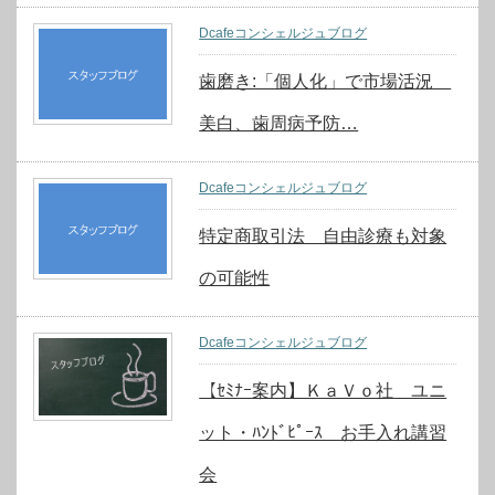
Dcafeコンシェルジュブログ
歯磨き:「個人化」で市場活況
美白、歯周病予防…
Dcafeコンシェルジュブログ
特定商取引法 自由診療も対象
の可能性
Dcafeコンシェルジュブログ
【ｾﾐﾅｰ案内】ＫａＶｏ社 ユニ
ット・ﾊﾝﾄﾞﾋﾟｰｽ お手入れ講習
会