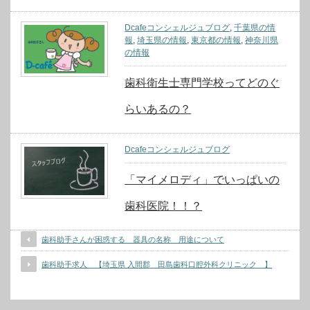
Dcafeコンシェルジュブログ
,
千葉県の情
報
,
埼玉県の情報
,
東京都の情報
,
神奈川県
の情報
歯科衛生士専門学校ってどのぐ
らいあるの？
Dcafeコンシェルジュブログ
「マイメロディ」でいっぱいの
歯科医院！！？
歯科助手さんが困惑する 器具の名称 用途について
歯科助手求人 【埼玉県 入間郡 田島歯科口腔外科クリニック 】