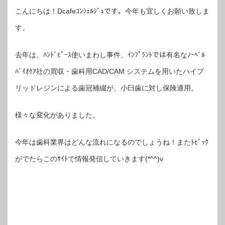
こんにちは！Dcafeｺﾝｼｪﾙｼﾞｭです。今年も宜しくお願い致しま
す。
去年は、ﾊﾝﾄﾞﾋﾟｰｽ使いまわし事件、ｲﾝﾌﾟﾗﾝﾄでは有名なﾉｰﾍﾞﾙ
ﾊﾞｲｵｹｱ社の買収・歯科用CAD/CAM システムを用いたハイブ
リッドレジンによる歯冠補綴が、小臼歯に対し保険適用。
様々な変化がありました。
今年は歯科業界はどんな流れになるのでしょうね！またﾄﾋﾟｯｸ
がでたらこのｻｲﾄで情報発信していきます(*^^)v